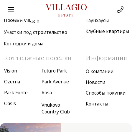
VILLAGIO
Недвижимость
ESTATE
Посёлки Villagio
Таунхаусы
Клубные квартиры
Участки под строительство
Коттеджи и дома
Коттеджные посёлки
Информация
Vision
Futuro Park
О компании
Ozerna
Park Avenue
Новости
Park Fonte
Rosa
Способы покупки
Oasis
Контакты
Vnukovo
Country Club
Эксклюзивные
объекты Villagio
Посмотреть
коллекцию