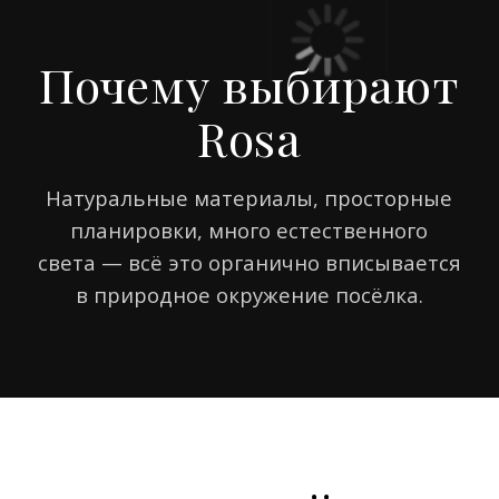
Современные дома площадью 150−200
м². Планировка организована так, чтобы
каждый дом имел приватность
и удобный подъезд.
Посёлок расположен в окружении леса,
в километре от Истринского
водохранилища.
Внутри предусмотрены благоустроенные
дворы, детские площадки и прогулочные
маршруты.
На генплане отображены дома, общие
пространства и зелёные зоны для
отдыха.
Форматы жилья
дома