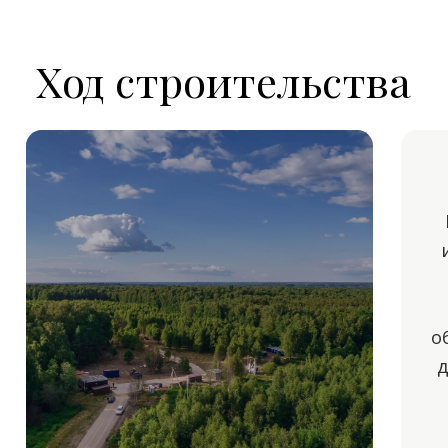
VILLAGIO
ESTATE
Застройщик №1
на Новой Риге
8 495 970 04 54
Коттеджные посёлки
Недвижимость
Vision
Посёлки Villagio
Ozerna
Участки под