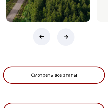
строительство
Park Fonte
Коттеджи и дома
Oasis
Таунхаусы
Futuro Park
Park Avenue
Клубные
квартиры
Rosa
Vnukovo
Country Club
Информация
О компании
Способы покупки
Эксклюзивные предложения
Новости
Контакты