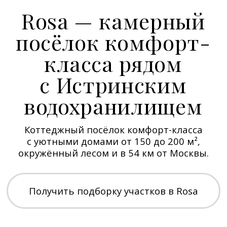
Rosa
— уютный коттеджный посёлок,
расположенный в окружении леса
в километре от Истринского
водохранилища. Дома площадью
150−200 м² спроектированы
в современном стиле «джапанди»
с использованием дерева, стекла
и металла.