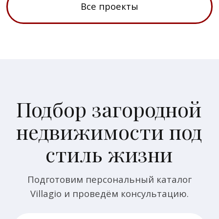
Наши офисы продаж
⚲ Москва, Олимпийский проспект, 7
⚲ Московская область,
городской округ Истра
Почта
🖂 house@villagio.ru
Есть вопросы или предложения?
🕻 Напишите нам
© Villagio Estate, все права защищены