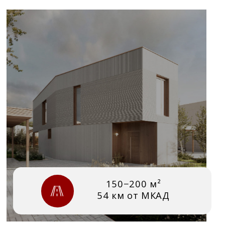
150−200 м²
54 км от МКАД
Rosa — камерный
посёлок комфорт-
класса рядом
с Истринским
водохранилищем
Коттеджный посёлок комфорт-класса
с уютными домами от 150 до 200 м²,
окружённый лесом и в 54 км от Москвы.
Получить подборку участков в Rosa