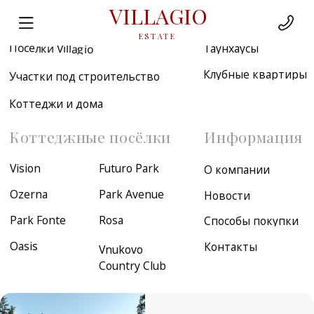
VILLAGIO
Недвижимость
ESTATE
Посёлки Villagio
Таунхаусы
Клубные квартиры
Участки под строительство
Коттеджи и дома
Коттеджные посёлки
Информация
Vision
Futuro Park
О компании
Ozerna
Park Avenue
Новости
Park Fonte
Rosa
Способы покупки
Oasis
Контакты
Vnukovo
Country Club
Эксклюзивные
объекты Villagio
Посмотреть
коллекцию