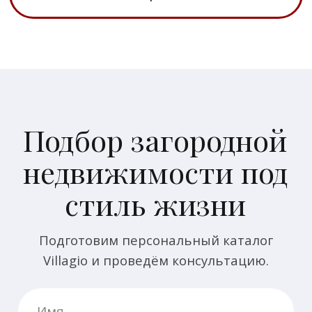
Коттеджные посёлки
Недвижимость
Vision
Посёлки Villagio
Ozerna
Участки под
строительство
Park Fonte
Коттеджи и дома
Oasis
Таунхаусы
Futuro Park
Park Avenue
Клубные
квартиры
Rosa
Vnukovo
Country Club
Информация