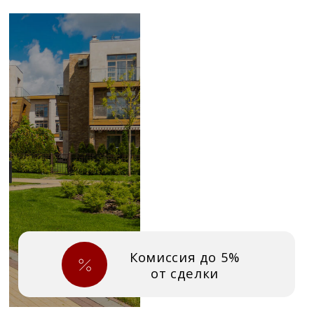
Комиссия до 5%
от сделки
Станьте партнёром
Villagio Estate
Мы открыты к сотрудничеству
с профессиональными брокерами
и агентствами. Предлагаем прозрачные
условия, премиальный продукт и быстрые
расчёты.
Villagio Estate