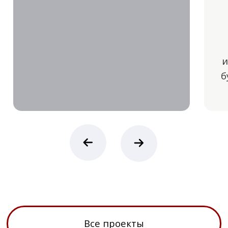
Конфиденциальность
Эксклюзивные предложения
Возможность онлайн-показа
Персональный менеджер
VILLAGIO
ESTATE
Застройщик №1
на Новой Риге
8 495 970 04 54