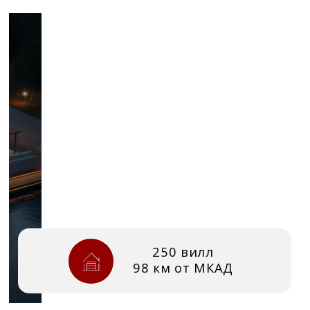
250 вилл
98 км от МКАД
Ozerna —
курортный посёлок
с частной
набережной
и виллами у воды
Курортный посёлок с виллами на берегу
Озернинского водохранилища.
Архитектура, природа и приватность —
всего в часе от Москвы.