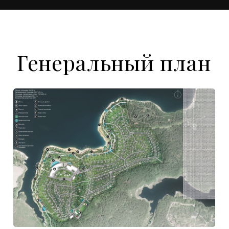
Комфортная жизнь
в курортном
формате
Просторн
Виллы площадь
с панорамны
и участками от 1