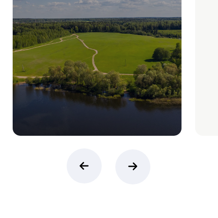
на Новой Риге
8 495 970 04 54
Коттеджные посёлки
Недвижимость
Vision
Посёлки Villagio
Ozerna
Участки под
строительство
Park Fonte
Коттеджи и дома
Oasis
Таунхаусы
Futuro Park
Park Avenue
Клубные
квартиры
Rosa
Vnukovo
Country Club