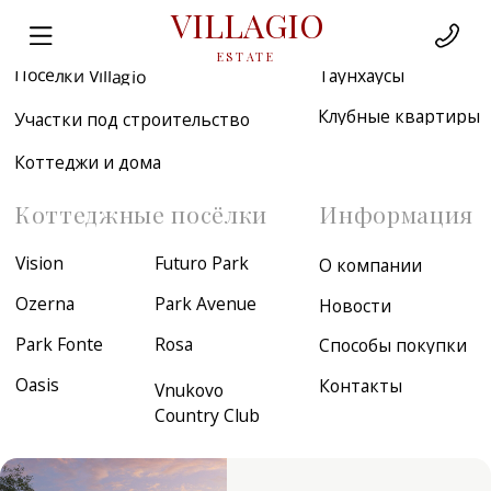
VILLAGIO
Недвижимость
ESTATE
Посёлки Villagio
Таунхаусы
Клубные квартиры
Участки под строительство
Коттеджи и дома
Коттеджные посёлки
Информация
Vision
Futuro Park
О компании
Ozerna
Park Avenue
Новости
Park Fonte
Rosa
Способы покупки
Oasis
Контакты
Vnukovo
Country Club
Эксклюзивные
объекты Villagio
Посмотреть
коллекцию