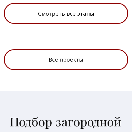
Информация
О компании
Способы покупки
Эксклюзивные предложения
Новости
Контакты
Наши офисы продаж
⚲ Москва, Олимпийский проспект, 7
⚲ Московская область,
городской округ Истра
Почта
🖂 house@villagio.ru