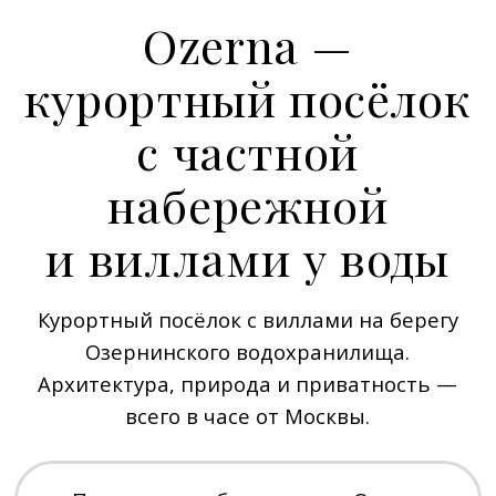
Получить подборку вилл в Ozerna
Ozerna
— 250 вилл с участками от 10 до 30 соток,
расположенных на берегу Озернинского
водохранилища, в часе езды от Москвы.
Архитектура домов разработана
ведущими архитекторами, а планировка
посёлка выстроена так, чтобы каждая
вилла имела удобный подъезд, прямой
выход к пляжу и променаду.