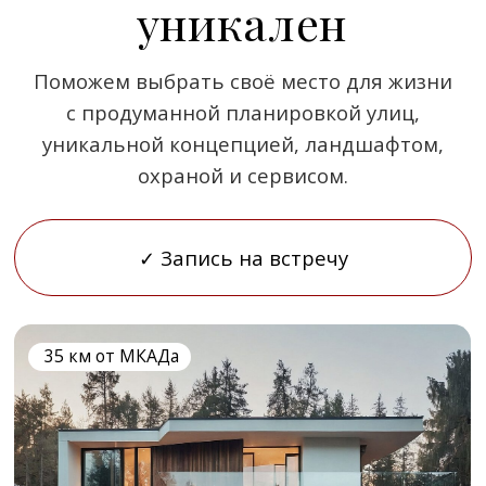
Vision
Форматы:
участки, дома
Современный посёлок в стиле урбанизма.
Панорамные окна, просторные террасы
и лаконичная архитектура формируют
светлые и удобные пространства для
жизни.
98 км от
МКАДа