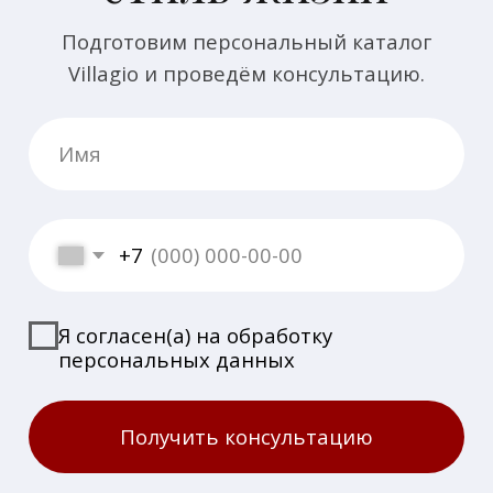
Почта
🖂 house@villagio.ru
Есть вопросы или предложения?
🕻 Напишите нам
© Villagio Estate, все права защищены
Публичная оферта
Политика конфиденциальности
Сделано в студии Ansara