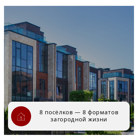
8 посёлков — 8 форматов
загородной жизни
Премиальные
посёлки Villagio
Estate
8 посёлков в лучших направлениях
Подмосковья
Получить консультацию
Каждый посёлок