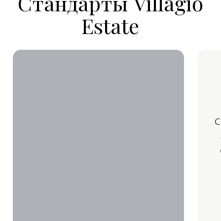
VILLAGIO
ESTATE
Застройщик №1
на Новой Риге
8 495 970 04 54
Коттеджные посёлки
Недвижимость
Vision
Посёлки Villagio
Ozerna
Участки под
строительство
Park Fonte
Коттеджи и дома
Oasis
Таунхаусы
Futuro Park
Park Avenue
Клубные
квартиры
Rosa