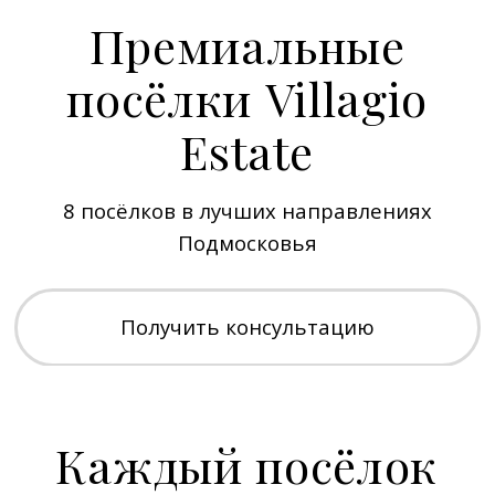
уникален
Поможем выбрать своё место для жизни
с продуманной планировкой улиц,
уникальной концепцией, ландшафтом,
охраной и сервисом.
✓ Запись на встречу
35 км от МКАДа