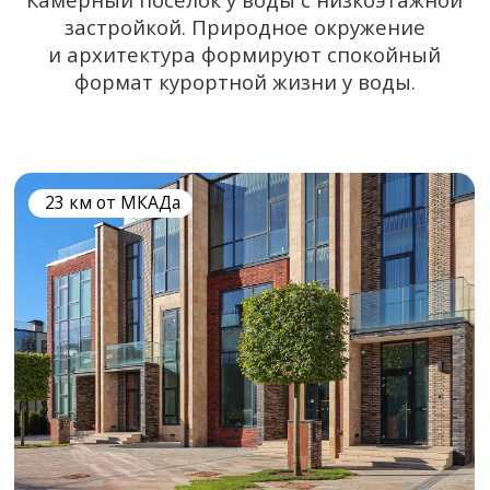
Oasis
Форматы:
участки, дома
Зелёный посёлок среди парков и водоёмов.
Приватность, тишина и жизнь в гармонии
с природой.
23 км от МКАДа
Показать ещё
Разные форматы
жизни Villagio