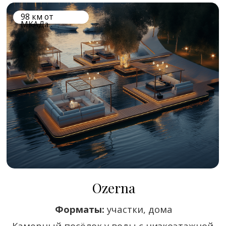
Park Fonte
Форматы:
таунхаусы
Клубный проект в формате европейского
квартала. Закрытая территория
и продуманная планировка для
комфортной и спокойной жизни.
9 км от МКАДа