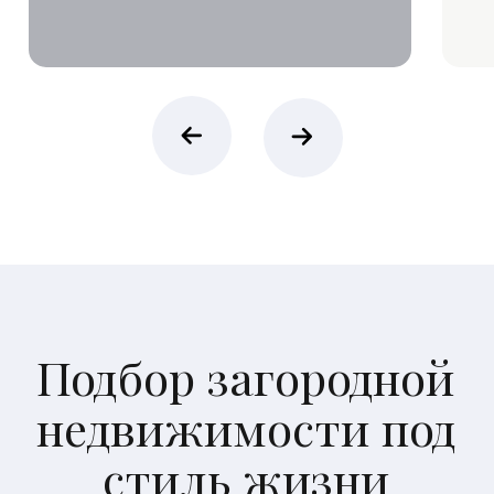
Vnukovo
Country Club
Информация
О компании
Способы покупки
Эксклюзивные предложения
Новости
Контакты
Наши офисы продаж
⚲ Москва, Олимпийский проспект, 7
⚲ Московская область,
городской округ Истра