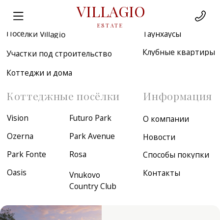
VILLAGIO
Недвижимость
ESTATE
Посёлки Villagio
Таунхаусы
Клубные квартиры
Участки под строительство
Коттеджи и дома
Коттеджные посёлки
Информация
Vision
Futuro Park
О компании
Ozerna
Park Avenue
Новости
Park Fonte
Rosa
Способы покупки
Oasis
Контакты
Vnukovo
Country Club
Эксклюзивные
объекты Villagio
Посмотреть
коллекцию