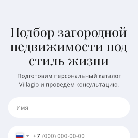
VILLAGIO
ESTATE
Застройщик №1
на Новой Риге
8 495 970 04 54
Коттеджные посёлки
Недвижимость
Vision
Посёлки Villagio
Ozerna
Участки под
строительство
Park Fonte