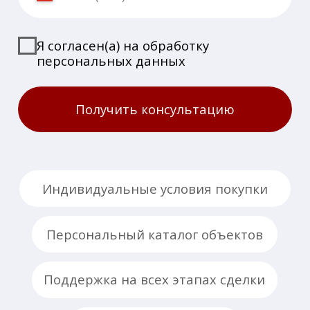
Коттеджи и дома
Oasis
Таунхаусы
Futuro Park
Park Avenue
Клубные
квартиры
Rosa
Vnukovo
Country Club
Информация
О компании
Способы покупки
Эксклюзивные предложения
Новости
Контакты
Наши офисы продаж