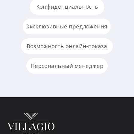
⚲ Москва, Олимпийский проспект, 7
⚲ Московская область,
городской округ Истра
Почта
🖂 house@villagio.ru
Есть вопросы или предложения?
🕻 Напишите нам
© Villagio Estate, все права защищены
Публичная оферта